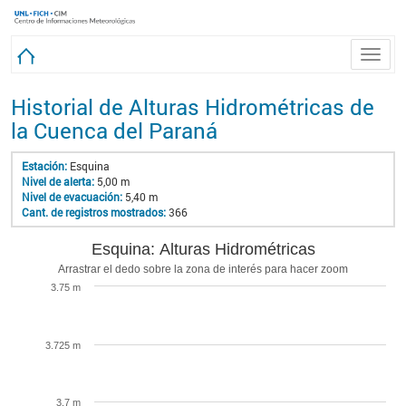
Toggle
naviga
Historial de Alturas Hidrométricas de
la Cuenca del Paraná
Estación:
Esquina
Nivel de alerta:
5,00 m
Nivel de evacuación:
5,40 m
Cant. de registros mostrados:
366
Esquina: Alturas Hidrométricas
Arrastrar el dedo sobre la zona de interés para hacer zoom
3.75 m
3.725 m
3.7 m