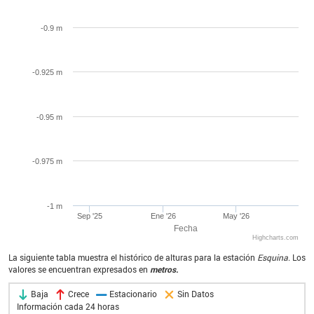
-0.9 m
-0.925 m
-0.95 m
-0.975 m
-1 m
Sep '25
Ene '26
May '26
Fecha
Highcharts.com
La siguiente tabla muestra el histórico de alturas para la estación
Esquina
. Los
valores se encuentran expresados en
metros.
Baja
Crece
Estacionario
Sin Datos
Información cada 24 horas